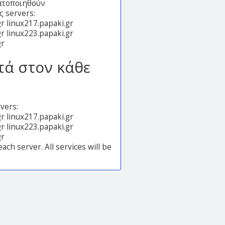
ματοποιηθούν
 servers:
gr linux217.papaki.gr
gr linux223.papaki.gr
gr
τά στον κάθε
vers:
gr linux217.papaki.gr
gr linux223.papaki.gr
gr
ch server. All services will be