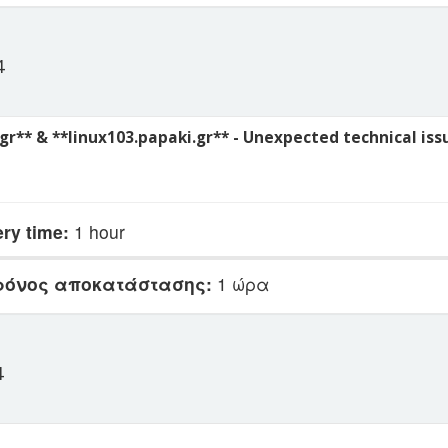
4
.gr** & **linux103.papaki.gr** - Unexpected technical is
ry time:
1 hour
ρόνος αποκατάστασης:
1 ώρα
4