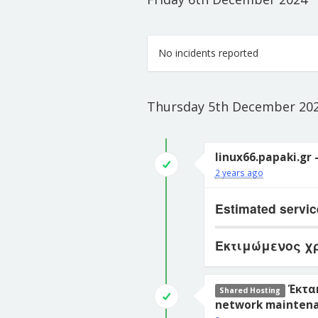
No incidents reported
Thursday 5th December 20
linux66.papaki.gr
2 years ago
Estimated servic
Εκτιμώμενος χ
Έκτα
Shared Hosting
network maintenan