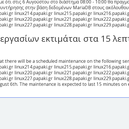
ε ότι στις 6 Αυγούστου στο διάστημα 08:00 - 10:00 θα πραγ
συντήρησης στην βάση δεδομένων MariaDB στους ακόλουθους
paki.gr linux214.papaki.gr linux215.papaki.gr linux216.papaki.
paki.gr linux220.papaki.gr linux221.papaki.gr linux222.papaki.
paki.gr linux227.papaki.gr linux228.papaki.gr linux229.papaki.
 εργασίων εκτιμάται στα 15 λεπ
at there will be a scheduled maintenance on the following ser
paki.gr linux214.papaki.gr linux215.papaki.gr linux216.papaki.
paki.gr linux220.papaki.gr linux221.papaki.gr linux222.papaki.
paki.gr linux227.papaki.gr linux228.papaki.gr linux229.papaki.
ust 6th. The maintenance is expected to last 15 minutes on ea