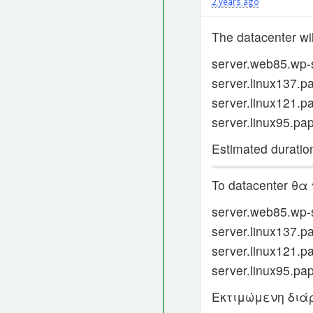
2 years ago
The datacenter wil
server.web85.wp-s
server.linux137.pa
server.linux121.pa
server.linux95.pap
Estimated duratio
To datacenter θα
server.web85.wp-s
server.linux137.pa
server.linux121.pa
server.linux95.pap
Εκτιμώμενη διάρ