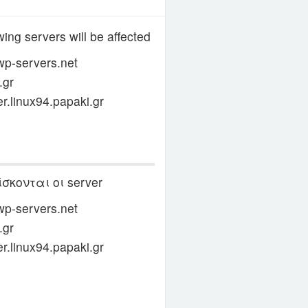
ing servers will be affected
wp-servers.net
.gr
er.linux94.papaki.gr
σκονται οι server
wp-servers.net
.gr
er.linux94.papaki.gr